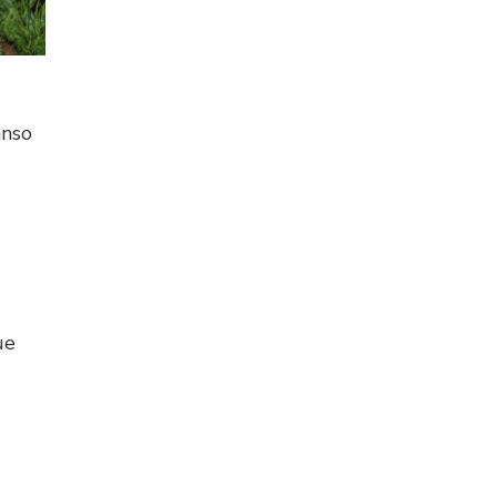
anso
ue