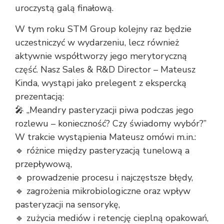
uroczystą galą finałową.
W tym roku STM Group kolejny raz będzie
uczestniczyć w wydarzeniu, lecz również
aktywnie współtworzy jego merytoryczną
część. Nasz Sales & R&D Director – Mateusz
Kinda, wystąpi jako prelegent z ekspercką
prezentacją:
🎤 „Meandry pasteryzacji piwa podczas jego
rozlewu – konieczność? Czy świadomy wybór?”
W trakcie wystąpienia Mateusz omówi m.in.:
🔹 różnice między pasteryzacją tunelową a
przepływową,
🔹 prowadzenie procesu i najczęstsze błędy,
🔹 zagrożenia mikrobiologiczne oraz wpływ
pasteryzacji na sensorykę,
🔹 zużycia mediów i retencję cieplną opakowań,