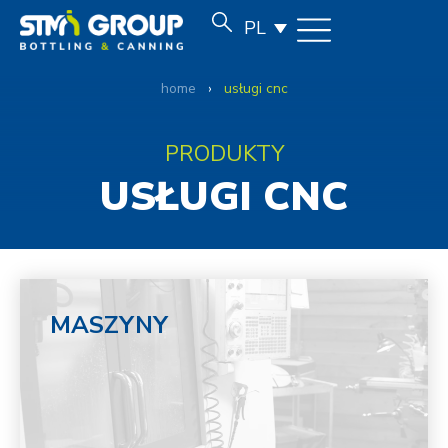
PL
home
›
usługi cnc
PRODUKTY
USŁUGI CNC
MASZYNY