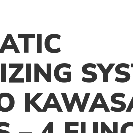
PRODUKTY
O NAS
MEDIA
ATIC
IZING SY
O KAWAS
 – 4 FUN