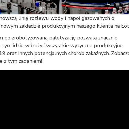
owszą linię rozlewu wody i napoi gazowanych o
nowym zakładzie produkcyjnym naszego klienta na Łot
 po zrobotyzowaną paletyzację pozwala znacznie
o za tym idzie wdrożyć wszystkie wytyczne produkcyjne
9 oraz innych potencjalnych chorób zakaźnych. Zobaczc
e z tym zadaniem!