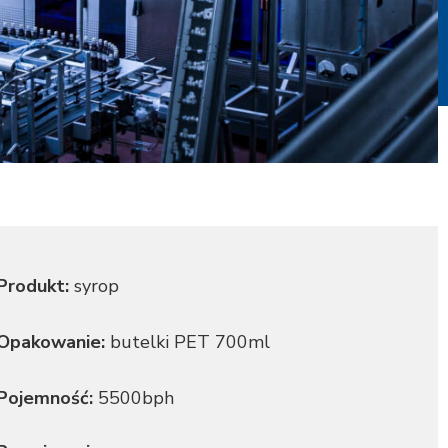
Produkt:
syrop
Opakowanie:
butelki PET 700ml
Pojemność:
5500bph