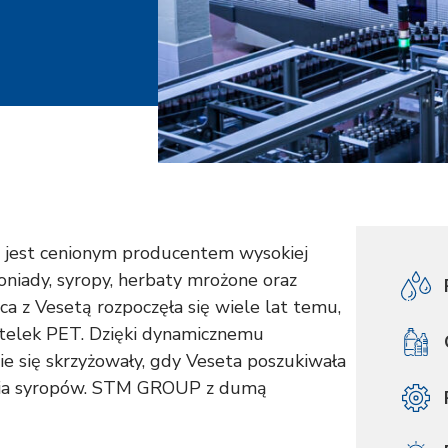
i jest cenionym producentem wysokiej
moniady, syropy, herbaty mrożone oraz
 z Vesetą rozpoczęła się wiele lat temu,
utelek PET. Dzięki dynamicznemu
e się skrzyżowały, gdy Veseta poszukiwała
nia syropów. STM GROUP z dumą