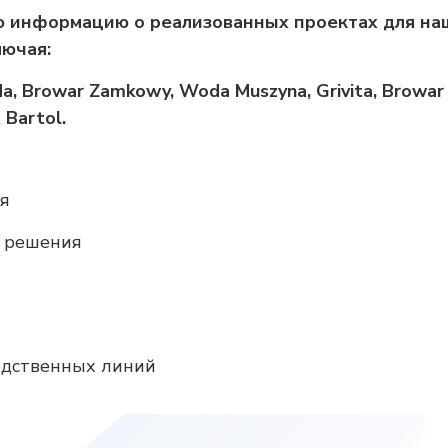
ую информацию о реализованных проектах для на
лючая:
da, Browar Zamkowy, Woda Muszyna, Grivita, Browar
 Bartol.
ия
е решения
одственных линий