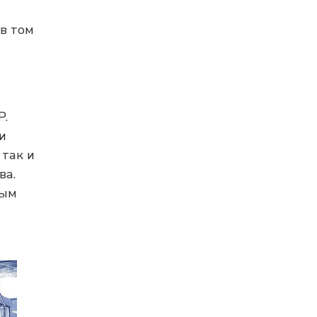
(в том
P.
и
 так и
ва.
мым