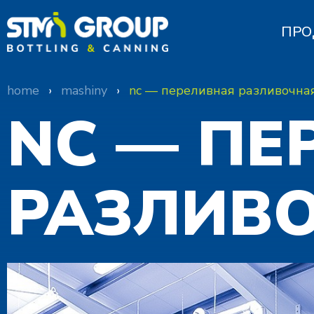
ПРО
home
›
mashiny
›
nc — переливная разливочна
NC — ПЕ
РАЗЛИВ