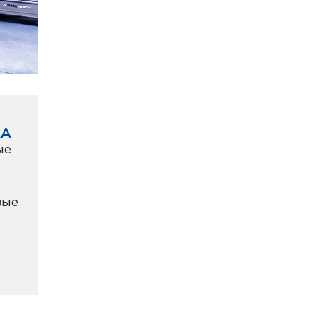
КА
ые
вые