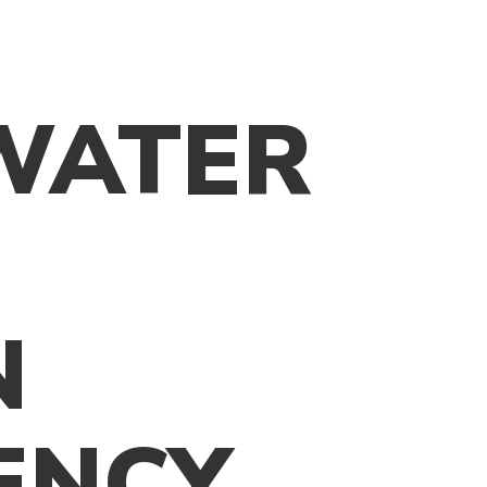
RU
КОНТАКТ
WATER
N
IENCY