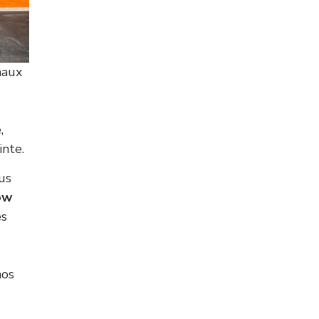
naux
,
inte.
us
ow
es
nos