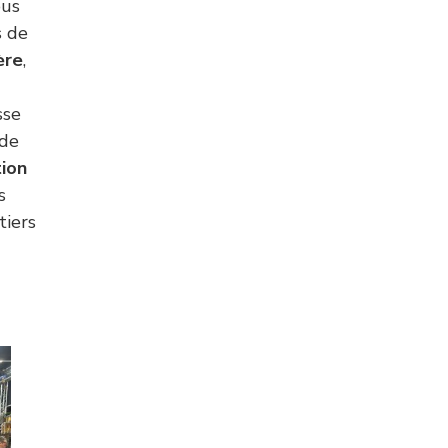
ous
s de
ère
,
sse
 de
ion
s
tiers