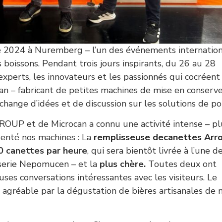
e 2024
à Nuremberg – l’un des événements internatio
s boissons. Pendant trois jours inspirants, du 26 au 28
experts, les innovateurs et les passionnés qui cocréent
can – fabricant de petites machines de mise en conserve
change d’idées et de discussion sur les solutions de po
ROUP et de Microcan a connu une activité intense – pl
senté nos machines : La
remplisseuse decanettes Arr
0 canettes par heure
, qui sera bientôt livrée à l’une d
serie Nepomucen
– et la
plus chère.
Toutes deux ont
uses conversations intéressantes avec les visiteurs. Le
agréable par la dégustation de bières artisanales de 