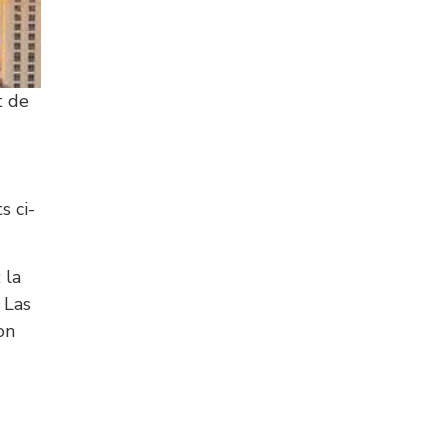
t de
s ci-
 la
 Las
on