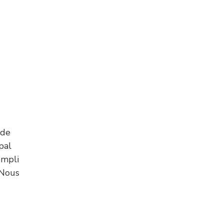
nde
pal
empli
 Nous