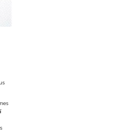
us
mmes
ï
s